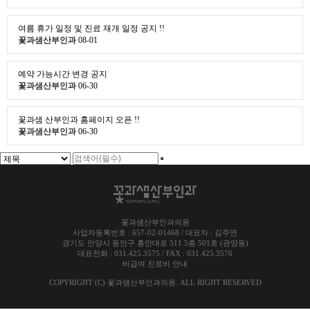
여름 휴가 일정 및 진료 재개 일정 공지 !!
꽃과샘산부인과
08-01
예약 가능시간 변경 공지
꽃과샘산부인과
06-30
꽃과샘 산부인과 홈페이지 오픈 !!
꽃과샘산부인과
06-30
꽃과샘산부인과의원
사업자등록번호 : 657-02-01468 / 대표자 : 김주연
경기도 안양시 동안구 흥안대로 511 5층 501호 (관양동)
대표전화 : 031.425.3575 / FAX : 031.425.3576
비급여 진료비 안내
COPYRIGHT (C)
꽃과샘산부인과의원
. ALL RIGHT RESERVED